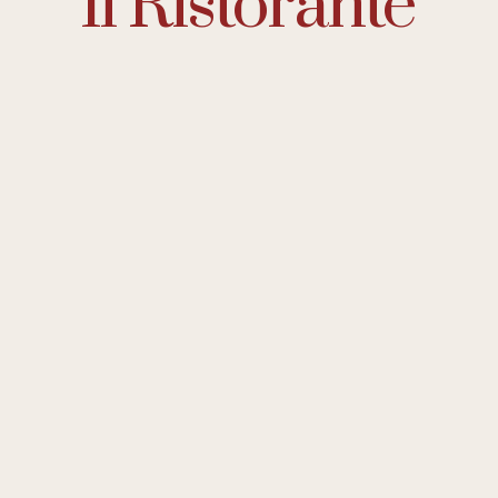
Il Ristorante
Siamo un ristorante di cucina asiatica che porta in
tavola il sapore autentico della tradizione cinese e
giapponese servito con eleganza e modernità.